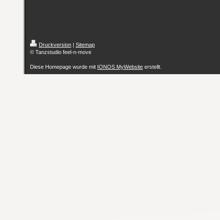
Druckversion
|
Sitemap
© Tanzstudio feel-n-move
Diese Homepage wurde mit
IONOS MyWebsite
erstellt.