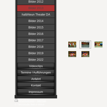
Bilder 2012
Bilder 2013
halbNeun Theater DA
Bilder 2014
Bilder 2015
Bilder 2016
Bilder 2017
Bilder 2018
Bilder 2019
Bilder 2022
Videoclips
Termine / Aufführungen
Anfahrt
Kontakt
Impressum
Druckversion
|
Sitemap
© Tanzstudio feel-n-move